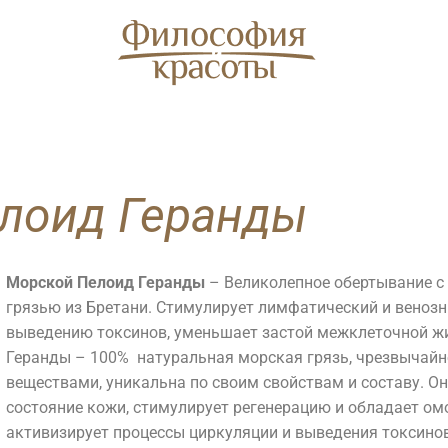
елоид Геранды
Морской Пелоид Геранды
– Великолепное обертывание с
SPA
Косметология
грязью из Бретани. Стимулирует лимфатический и венозн
выведению токсинов, уменьшает застой межклеточной ж
Геранды – 100% натуральная морская грязь, чрезвычай
веществами, уникальна по своим свойствам и составу. О
АКВАЗОНА
П
состояние кожи, стимулирует регенерацию и обладает 
Лицо
Тело
[ Comfort Zone ]
S
активизирует процессы циркуляции и выведения токсино
Ко
Уходы
Аппаратная
Ligne ST BARTH