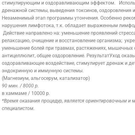
стимулирующим и оздоравливающим эффектом. Использ
Уважаемые клиент
Аппаратная
косметология
THALASSO
L
дренажной системы, выведения токсинов, оздоровления и
косметология
Инъекционные
bretagne
Незаменимый этап программы утончения. Особенно реко
Но
Инъекционные
методики
Algotherm
нарушения лимфотока, т.к. обладает выраженным лимф
 стадии переработки. Просьба уточнять актуальные цены 
Действие направлено на: уменьшение проявлений стресса
методики
Депиляция
Biologique
релаксацию, очищение и восстановление организма; укре
Нитевые
ДНК-
Recherche
уменьшение болей при травмах, растяжениях, мышечных с
методики
тест
Массаж
TH
антицеллюлит, общее оздоровление.
Результат
Уход оказ
Пилинг
Ванны
оздоравливающее воздействие, стимулирует дренаж и де
Консультация
SPA Этикет
эндокринную и иммунную системы.
(Магнезиум, альгосерум, катализатор)
ЕЦИАЛИСТЫ
ПРЕЙСКУРАНТ
ОТЗЫВЫ
НАШИ ПАРТ
90 мин. / 8000 р.
О КОМПАНИИ:
ФИЛОСОФИЯ
в хаммаме / 10000 р.
*Время оказания процедур, является ориентировочным и 
НАШИ ПАРТНЕРЫ
ЛИЦЕНЗИИ
. Иваново. ул. Московская, д. 55
( показать на карте
специалистом.
+7 493 293 44 55
+7 910 994 03 80
г. Иваново. ул. Моско
info@phylobeauty.ru
+7 493 29
in