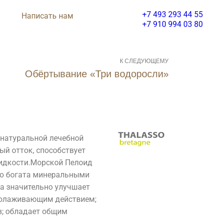
+7 493 293 44 55
Написать нам
+7 910 994 03 80
К СЛЕДУЮЩЕМУ
Обёртывание «Три водоросли»
 натуральной лечебной
Салон Красоты
ый отток, способствует
SPA
идкости.
Морской Пелоид
Салон
но богата минеральными
Красоты
на значительно улучшает
арикмахерская
омолаживающим действием;
Make-up
PA Программы
в; обладает общим
ррекция бровей