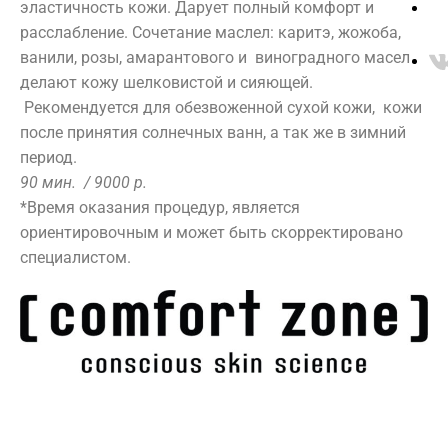
ресниц
эластичность кожи. Дарует полный комфорт и
THALASSO
Пилинг
Ногтевой
расслабление. Сочетание маслел: каритэ, жожоба,
Консультация
сервис
Цены находятся в стадии переработки. Просьба
bretagne
ванили, розы, амарантового и виноградного масел
уточнять актуальные цены у администратора!
Тело
Algotherm
делают кожу шелковистой и сияющей.
Аппаратная
Biologique
Рекомендуется для обезвоженной сухой кожи, кожи
косметология
Recherche
после принятия солнечных ванн, а так же в зимний
Инъекционные
период.
Массаж
методики
90 мин. / 9000 р.
Депиляция
Ванны
SPA
Косметология
Салон
*Время оказания процедур, является
ДНК-тест
SPA
ориентировочным и может быть скорректировано
Этикет
Красоты
специалистом.
О КОМПАНИИ:
ФИЛОСОФИЯ
SPA
Лицо
СПЕЦИАЛИСТЫ
ПРЕЙСКУРАНТ
Парикмахерская
Программы
Уходы
Make-up
[ Comfort
Аппаратная
ОТЗЫВЫ
НАШИ ПАРТНЕРЫ
Коррекция
Zone ]
косметология
ЛИЦЕНЗИИ
ДОКУМЕНТЫ
бровей
Ligne ST
Инъекционные