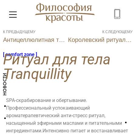
МЕНЮ
К ПРЕДЫДУЩЕМУ
К СЛЕДУЮЩЕМУ
Антицеллюлитная терапия BODY STRATEGIST thermal 3 в 1
Королевский ритуал для лица и тела Tranquillity
Ритуал для тела
[ comfort zone ]
SPA
Tranquillity
Косметология
Салон
НОВОСТИ
Красоты
АКВАЗОНА
Лицо
SPA-скрабирование и обертывание.
Парикмахерская
Уходы
[ Comfort
Профессиональный успокаивающий
Make-up
Аппаратная
Уважаемые
ароматерапевтический анти-стресс ритуал,
Zone ]
Коррекция
косметология
бровей
насыщенный эфирными маслами и питательными
Ligne ST
Инъекционные
клиенты
Оформление
ингредиентами.
Интенсивно питает и востанавливает
BARTH
методики