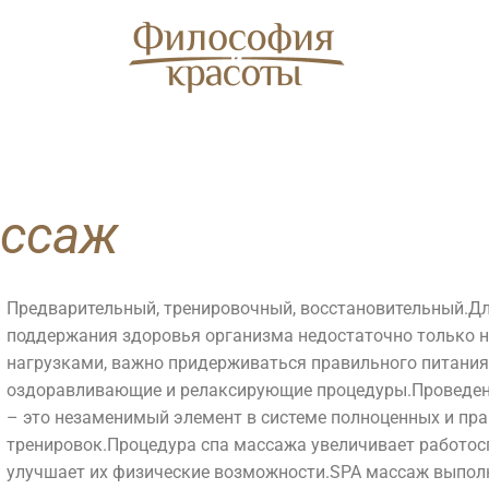
ассаж
Предварительный, тренировочный, восстановительный.
Дл
SPA
Косметология
поддержания здоровья организма недостаточно только 
нагрузками, важно придерживаться правильного питания
оздоравливающие и релаксирующие процедуры.
Проведен
– это незаменимый элемент в системе полноценных и пр
АКВАЗОНА
П
тренировок.
Процедура спа массажа увеличивает работос
Лицо
Тело
[ Comfort Zone ]
S
улучшает их физические возможности.
SPA массаж выполн
Ко
Уходы
Аппаратная
Ligne ST BARTH