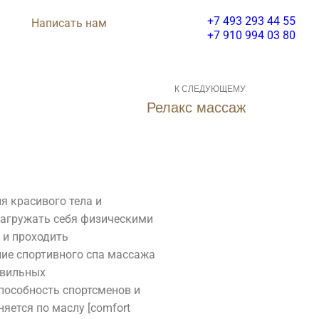
+7 493 293 44 55
Написать нам
+7 910 994 03 80
К СЛЕДУЮЩЕМУ
Релакс массаж
я красивого тела и
Салон Красоты
нагружать себя физическими
SPA
 и проходить
Салон
ие спортивного спа массажа
Красоты
авильных
арикмахерская
пособность спортсменов и
Make-up
PA Программы
яется по маслу [comfort
ррекция бровей