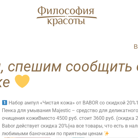
В
я, спешим сообщить 
ке
SPA
Косметология
Набор ампул «Чистая кожа» от BABOR со скидкой 20%
Пенка для умывания Majestic – средство для деликатног
очищения кожи
Вместо 4500 руб. стоит 3600 руб. (скидка 
АКВАЗОНА
П
Babor действует скидка 20%
(на все товары, что есть в на
Лицо
Тело
[ Comfort Zone ]
S
любимыми баночками по приятным ценам
Ко
Уходы
Аппаратная
Ligne ST BARTH