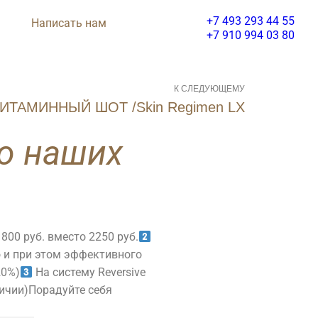
+7 493 293 44 55
Написать нам
+7 910 994 03 80
К СЛЕДУЮЩЕМУ
ИТАМИННЫЙ ШОТ /Skin Regimen LX
о наших
Салон Красоты
SPA
Салон
1800 руб. вместо 2250 руб.
о и при этом эффективного
Красоты
20%)
На систему Reversive
арикмахерская
личии)
Порадуйте себя
Make-up
PA Программы
ррекция бровей