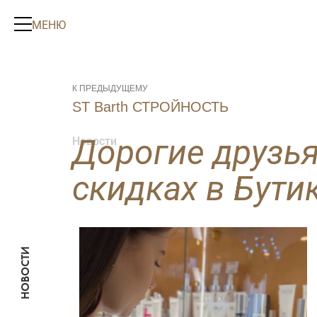
МЕНЮ
К ПРЕДЫДУЩЕМУ
ST Barth СТРОЙНОСТЬ
МЕНЮ
Дорогие друзь
Новости
скидках в Бути
Косметология
НОВОСТИ
Лицо
Тело
Уходы
Аппаратная
косметология
Аппаратная