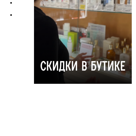
косметология
Инъекционные
методики
Инъекционные
методики
Депиляция
Пилинг
ДНК-тест
Цены находятся в
Консультация
О КОМПАНИИ:
ФИЛОСОФИЯ
СП
НОВОСТИ
АКЦИИ
г