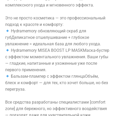
комплексного ухода и мгновенного эффекта.
О КОМПАНИИ:
ФИЛОСОФИЯ
СПЕЦИАЛИСТЫ
ПРЕЙСКУРАНТ
Это не просто косметика — это профессиональный
подход к красоте и комфорту:
ОТЗЫВЫ
ПРЕССА О НАС
Hydramemory обновляющий скраб для
губ
Деликатное отшелушивание + глубокое
НАШИ ПАРТНЕРЫ
ЛИЦЕНЗИИ
увлажнение = идеальная база для любого ухода.
ДОКУМЕНТЫ
НОВОСТИ
Hydramemory MISEA BOOST LP MASK
Маска-бустер
с эффектом моментального увлажнения. Ваши губы
АКЦИИ
— гладкие, напитанные и ухоженные уже после
первого применения.
г. Иваново. ул. Московская, д. 55
(
Бальзам-плампер с эффектом глянца
Объём,
показать на карте )
блеск и комфорт — для тех, кто хочет больше, но без
перегруза.
+7 493 293 44 55
+7 910 994 03 80
info@phylobeauty.ru
Все средства разработаны специалистами [comfort
zone] для бережного, но эффективного воздействия
— подходят даже для чувствительной кожи.