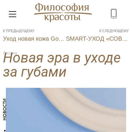
К ПРЕДЫДУЩЕМУ
К СЛЕДУЮЩЕМУ
Уход новая кожа Gommage Р50
SMART-УХОД «СОВЕРШЕННЫЕ ГУБЫ ЗА 15 МИНУТ»
Новая эра в уходе
Акции
за губами
МЕНЮ
НОВОСТИ
SPA
Косметология
Салон