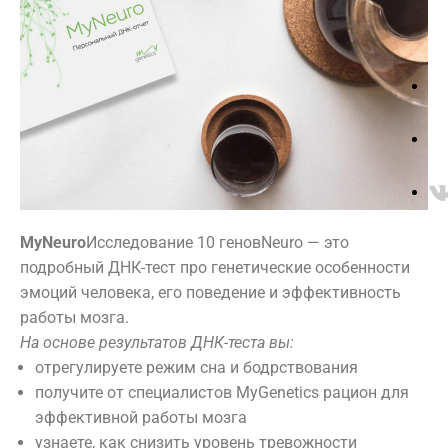
бровей
Ligne ST
Инъекционные
Оформление
BARTH
методики
ресниц
THALASSO
Пилинг
Ногтевой
Консультация
сервис
Уважаемые
bretagne
Тело
Algotherm
клиенты
Аппаратная
Biologique
косметология
Recherche
Инъекционные
Массаж
методики
Цены находятся в стадии переработки. Просьба
Депиляция
уточнять актуальные цены у администратора!
Ванны
MyNeuro
Исследование 10 генов
Neuro — это
ДНК-тест
SPA
подробный ДНК-тест про генетические особенности
Этикет
эмоций человека, его поведение и эффективность
работы мозга.
На основе результатов ДНК-теста вы:
О КОМПАНИИ:
ФИЛОСОФИЯ
SPA
отрегулируете режим сна и бодрствования
Косметология
Салон
СПЕЦИАЛИСТЫ
ПРЕЙСКУРАНТ
получите от специалистов MyGenetics рацион для
Красоты
эффективной работы мозга
ОТЗЫВЫ
НАШИ ПАРТНЕРЫ
узнаете, как снизить уровень тревожности