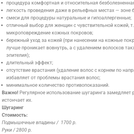
Кр
процедура комфортная и относительная безболезненная
АКВАЗОНА
П
легкость проведения даже в рельефных местах — зоне 
[ Comfort Zone ]
Тело
SPA Программы
смеси для процедуры натуральные и гипоаллергенные;
Ко
Ligne ST BARTH
Аппаратная
отличный выбор для женщин с чувствительной кожей, т.
[ Comfort Zone ]
Уважаемые клиент
Пар
THALASSO
косметология
микроповреждение кожных покровов;
Ligne ST BARTH
bretagne
Инъекционные
бережный уход за кожей (при нанесении на кожные покр
АКВАЗОНА
Но
Корр
Algotherm
лучше проникает вовнутрь, а с удалением волосков та
методики
Ванны
 стадии переработки. Просьба уточнять актуальные цены 
эпителия);
Оформ
Biologique
Депиляция
Массаж
длительный эффект;
Ног
Recherche
ДНК-
SPA Этикет
отсутствие врастания (удаление волос с корнем по нап
Массаж
тест
THALASSO bretagne
избавляет от проблемы врастания волос;
Ванны
минимальное количество противопоказаний.
SPA Этикет
Важно!
Регулярное использование шугаринга замедляет р
истончает их.
ЕЦИАЛИСТЫ
ПРЕЙСКУРАНТ
ОТЗЫВЫ
ПРЕССА О 
Шугаринг
Стоимость:
ФИЛОСОФИЯ
СПЕЦИАЛИСТЫ
ОТЗЫВЫ
ПРЕС
Подмышечные впадины / 1700 р.
Ы
ЛИЦЕНЗИИ
ДОКУМЕНТЫ
НОВОСТИ
АКЦИИ
. Иваново. ул. Московская, д. 55
( показать на карте
Руки / 2800 р.