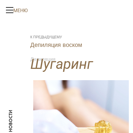
МЕНЮ
К ПРЕДЫДУЩЕМУ
Депиляция воском
Шугаринг
Депиляция
МЕНЮ
Косметология
НОВОСТИ
Космето