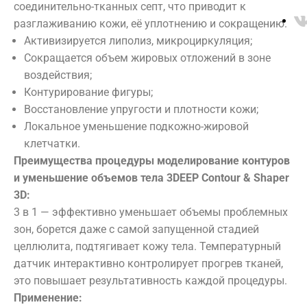
Уважаемые
Тело
соединительно-тканных септ, что приводит к
Algotherm
Аппаратная
разглаживанию кожи, её уплотнению и сокращению.
Biologique
клиенты
косметология
Активизируется липолиз, микроциркуляция;
Recherche
Инъекционные
Сокращается объем жировых отложений в зоне
Массаж
методики
воздействия;
Цены находятся в стадии переработки. Просьба
Депиляция
Ванны
Контурирование фигуры;
уточнять актуальные цены у администратора!
ДНК-тест
SPA
Восстановление упругости и плотности кожи;
Этикет
Локальное уменьшение подкожно-жировой
клетчатки.
Преимущества процедуры моделирование контуров
О КОМПАНИИ:
ФИЛОСОФИЯ
и уменьшение объемов тела 3DEEP Contour & Shaper
СПЕЦИАЛИСТЫ
ПРЕЙСКУРАНТ
3D:
3 в 1 — эффективно уменьшает объемы проблемных
ОТЗЫВЫ
ПРЕССА О НАС
зон, борется даже с самой запущенной стадией
НАШИ ПАРТНЕРЫ
ЛИЦЕНЗИИ
целлюлита, подтягивает кожу тела. Температурный
датчик интерактивно контролирует прогрев тканей,
ДОКУМЕНТЫ
НОВОСТИ
это повышает результативность каждой процедуры.
Применение:
АКЦИИ