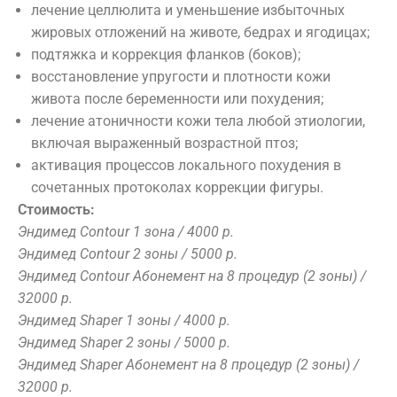
лечение целлюлита и уменьшение избыточных
жировых отложений на животе, бедрах и ягодицах;
г. Иваново. ул. Московская, д. 55
(
подтяжка и коррекция фланков (боков);
показать на карте )
восстановление упругости и плотности кожи
SPA
Косметология
Салон
живота после беременности или похудения;
+7 493 293 44 55
+7 910 994 03 80
лечение атоничности кожи тела любой этиологии,
info@phylobeauty.ru
Красот
включая выраженный возрастной птоз;
активация процессов локального похудения в
SPA
сочетанных протоколах коррекции фигуры.
Лицо
Стоимость:
Программы
Парикмахерска
Уходы
Эндимед Contour 1 зона / 4000 р.
[ Comfort
Make-up
Аппаратная
Эндимед Contour 2 зоны / 5000 р.
Zone ]
Коррекция
косметология
Эндимед Сontour Абонемент на 8 процедур (2 зоны) /
Ligne ST
бровей
Инъекционные
32000 р.
BARTH
Оформление
методики
Эндимед Shaper 1 зоны / 4000 р.
АКВАЗОНА
ресниц
Нитевые
Эндимед Shaper 2 зоны / 5000 р.
Ванны
Ногтевой
методики
Эндимед Shaper Абонемент на 8 процедур (2 зоны) /
Массаж
сервис
32000 р.
Пилинг