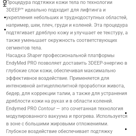
Процедура подтяжки кожи тела по технологии
3DEEP™ идеально подходит для лифтинга и
укрепления небольших и труднодоступных областей,
например, шеи, плеч, груди и коленей. Эта процедура
подтягивает дряблую кожу и улучшает ее текстуру, а
также уменьшает окружность соответствующих
сегментов тела.
SPA
Косметология
Салон
Насадка
Shaper
профессиональной платформы
Красоты
EndyMed PRO позволяет доставить 3DEEP-энергию в
глубокие слои кожи, обеспечивая максимально
эффективное воздействие. Применяется для
АКВАЗОНА
Лицо
Парикмахерская
интенсивной антицеллюлитной проработки живота,
Уходы
[ Comfort
Make-up
бедер, для коррекции талии, а также для устранения
Аппаратная
Zone ]
Коррекция
дряблости кожи на руках и в области коленей.
косметология
бровей
Ligne ST
Endymed PRO
Contour
— это сочетанная технология
Инъекционные
Оформление
BARTH
методики
модулированного вакуума и прогрева. Используется
ресниц
THALASSO
Пилинг
в зоне с большими жировыми отложениями.
Ногтевой
Консультация
сервис
bretagne
Глубокое воздействие обеспечивает подтяжку