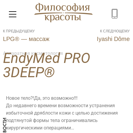
К ПРЕДЫДУЩЕМУ
К СЛЕДУЮЩЕМУ
LPG® — массаж
Iyashi Dôme
EndyMed PRO
Аппаратная косметология
3DEEP®
Новое тело?!
Да, это возможно!!!
До недавнего времени возможности устранения
избыточной дряблости кожи с целью достижения
подтянутой формы тела ограничивались
НОВОСТИ
хирургическими операциями…
МЕНЮ