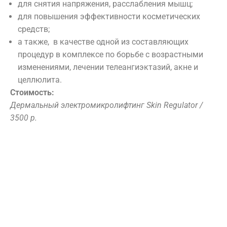
для снятия напряжения, расслабления мышц;
СПЕЦИАЛИСТЫ
ПРЕЙСКУРАНТ
для повышения эффективности косметических
средств;
ОТЗЫВЫ
ПРЕССА О НАС
а также, в качестве одной из составляющих
НАШИ ПАРТНЕРЫ
ЛИЦЕНЗИИ
процедур в комплексе по борьбе с возрастными
изменениями, лечении телеангиэктазий, акне и
ДОКУМЕНТЫ
НОВОСТИ
АКЦИИ
целлюлита.
Стоимость:
г. Иваново. ул. Московская, д. 55
(
Дермальный электромикролифтинг Skin Regulator /
показать на карте )
3500 р.
+7 493 293 44 55
+7 910 994 03 80
info@phylobeauty.ru