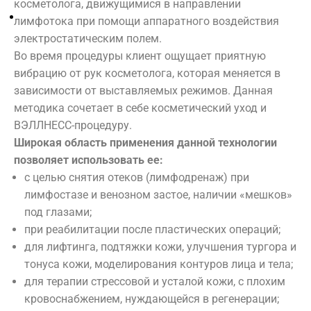
косметолога, движущимися в направлении
лимфотока при помощи аппаратного воздействия
Лицо
АКВАЗОНА
Парикмахерс
электростатическим полем.
Уходы
[ Comfort
Make-up
Во время процедуры клиент ощущает приятную
Аппаратная
Zone ]
Коррекция
косметология
вибрацию от рук косметолога, которая меняется в
бровей
Ligne ST
Инъекционные
зависимости от выставляемых режимов. Данная
Оформление
BARTH
методики
методика сочетает в себе косметический уход и
ресниц
Пилинг
THALASSO
ВЭЛЛНЕСС-процедуру.
Уважаемые
Ногтевой
Консультация
bretagne
Широкая область применения данной технологии
сервис
Тело
позволяет использовать ее:
клиенты
Algotherm
Аппаратная
с целью снятия отеков (лимфодренаж) при
Biologique
косметология
лимфостазе и венозном застое, наличии «мешков»
Recherche
Инъекционные
Цены находятся в стадии переработки. Просьба уточ
под глазами;
методики
Массаж
актуальные цены у администратора!
при реабилитации после пластических операций;
Депиляция
Ванны
для лифтинга, подтяжки кожи, улучшения тургора и
ДНК-тест
SPA Этикет
тонуса кожи, моделирования контуров лица и тела;
для терапии стрессовой и усталой кожи, с плохим
О КОМПАНИИ:
ФИЛОСОФИЯ
кровоснабжением, нуждающейся в регенерации;