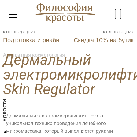
К ПРЕДЫДУЩЕМУ
К СЛЕДУЮЩЕМУ
Подготовка и реабилитация до и после пластических операций
Скидка 10% на бутик
Дермальный
Аппаратная косметология
МЕНЮ
электромикролифт
Skin Regulator
НОВОСТИ
Дермальный электромикролифтинг – это
SPA
Косметология
Салон
уникальная техника проведения лечебного
микромассажа, который выполняется руками
Красо