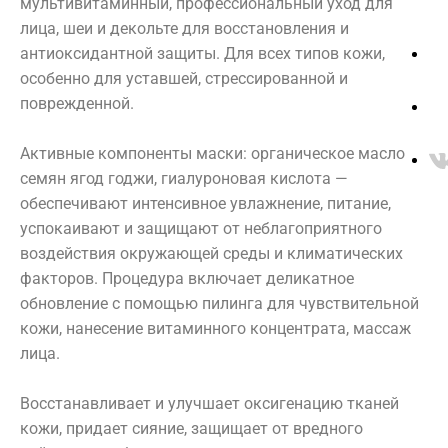
ресниц
мультивитаминный, профессиональный уход для
THALASSO
Пилинг
Ногтевой
лица, шеи и декольте для восстановления и
Консультация
сервис
bretagne
Уважаемые
антиоксидантной защиты. Для всех типов кожи,
Тело
Algotherm
особенно для уставшей, стрессированной и
Аппаратная
клиенты
Biologique
поврежденной.
косметология
Recherche
Инъекционные
Активные компоненты маски: органическое масло
Массаж
методики
Цены находятся в стадии переработки. Просьба
семян ягод годжи, гиалуроновая кислота —
Депиляция
Ванны
уточнять актуальные цены у администратора!
обеспечивают интенсивное увлажнение, питание,
ДНК-тест
SPA
успокаивают и защищают от неблагоприятного
Этикет
воздействия окружающей среды и климатических
факторов. Процедура включает деликатное
О КОМПАНИИ:
ФИЛОСОФИЯ
обновление с помощью пилинга для чувствительной
кожи, нанесение витаминного концентрата, массаж
СПЕЦИАЛИСТЫ
ПРЕЙСКУРАНТ
лица.
ОТЗЫВЫ
ПРЕССА О НАС
Восстанавливает и улучшает оксигенацию тканей
НАШИ ПАРТНЕРЫ
ЛИЦЕНЗИИ
кожи, придает сияние, защищает от вредного