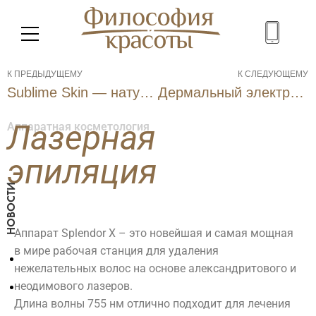
МЕНЮ
К ПРЕДЫДУЩЕМУ
К СЛЕДУЮЩЕМУ
Sublime Skin — натуральный филлер-эффект
Дермальный электромикролифтинг Skin Regulator
Лазерная
Аппаратная косметология
SPA
эпиляция
Косметология
Салон
НОВОСТИ
Красоты
АКВАЗОНА
Лицо
Аппарат Splendor X – это новейшая и самая мощная
Парикмахерская
Уходы
[ Comfort
в мире рабочая станция для удаления
Make-up
Аппаратная
нежелательных волос на основе александритового и
Zone ]
Коррекция
косметология
бровей
неодимового лазеров.
Ligne ST
Инъекционные
Оформление
Длина волны 755 нм отлично подходит для лечения
BARTH
методики