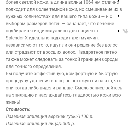
Уважаемые
ресниц
более светлой кожи, а длина волны 1064 нм отлично
THALASSO
Пилинг
Ногтевой
подходит для более темной кожи, но смешивание их в
клиенты
Консультация
сервис
bretagne
нужных количествах для вашего типа кожи — и с
Тело
Algotherm
выбором размеров пятен — означает, что лечение
Аппаратная
Biologique
Цены находятся в стадии переработки. Просьба
подбирается индивидуально для пациента.
косметология
уточнять актуальные цены у администратора!
Recherche
Splendor X идеально подходит для мужчин,
Инъекционные
независимо от того, ищут ли они решение без волос
Массаж
методики
или страдают от вросших волос. Квадратное пятно
Депиляция
Ванны
также может следовать за тонкой границей бороды
ДНК-тест
SPA
для точного определения.
Этикет
Вы получите эффективную, комфортную и быструю
SPA
Косметология
Салон
процедуру удаления волос, не похожую ни на что, что
О КОМПАНИИ:
ФИЛОСОФИЯ
Красоты
они когда-либо видели раньше. Смело записывайтесь
на эпиляцию и наслаждайтесь гладкостью кожи всю
СПЕЦИАЛИСТЫ
ПРЕЙСКУРАНТ
жизнь!
SPA
Лицо
ОТЗЫВЫ
НАШИ ПАРТНЕРЫ
Стоимость:
Парикмахерская
Программы
Уходы
Лазерная эпиляция верхней губы/1100 р.
ЛИЦЕНЗИИ
ДОКУМЕНТЫ
Make-up
[ Comfort
Лазерная эпиляция лица/5000 р.
Аппаратная